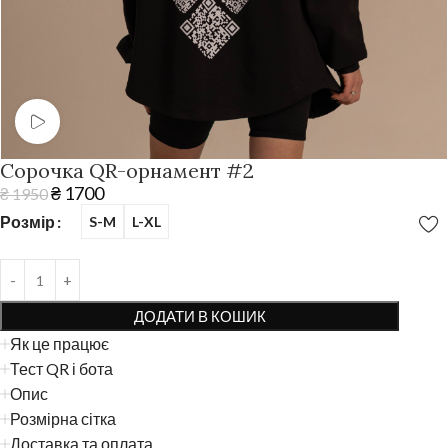
Як працює QR
Cорочка QR-орнамент #2
₴
1700
₴
1950
Розмір
S-M
L-XL
ДОДАТИ В КОШИК
Як це працює
Тест QR і бота
Опис
Розмірна сітка
Доставка та оплата